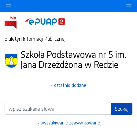
Ukryj/pokaż menu przedmiotowe
Uk
Biuletyn Informacji Publicznej
Szkoła Podstawowa nr 5 im.
Jana Drzeżdżona w Redzie
ostatnio dodane
Wyszukiwarka
Szukaj
wyszukiwanie zaawansowane