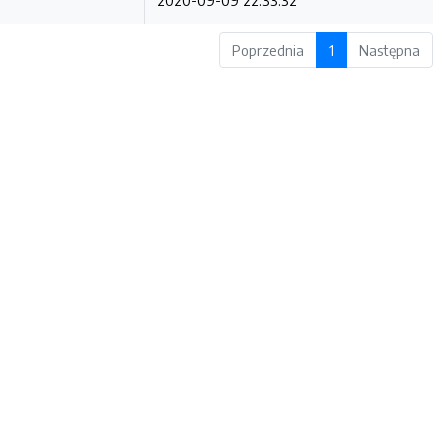
2020-09-09 22:33:32
Poprzednia
1
Następna