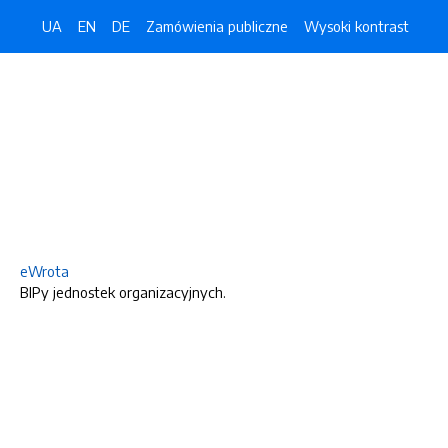
UA
EN
DE
Zamówienia publiczne
Wysoki kontrast
eWrota
BIPy jednostek organizacyjnych.