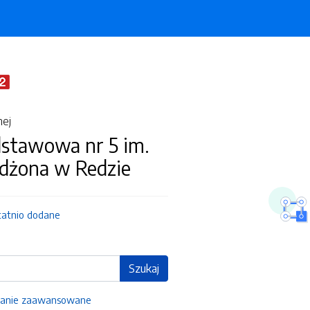
nej
dstawowa nr 5 im.
żdżona w Redzie
tatnio dodane
Szukaj
anie zaawansowane