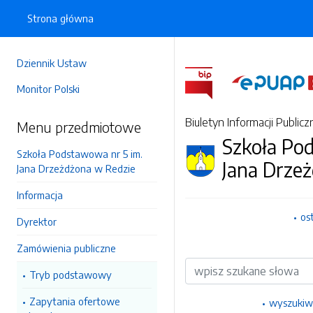
Strona główna
Dziennik Ustaw
Monitor Polski
Biuletyn Informacji Publicz
Menu przedmiotowe
Szkoła Po
Szkoła Podstawowa nr 5 im.
Jana Drze
Jana Drzeżdżona w Redzie
Informacja
os
Dyrektor
Zamówienia publiczne
Wyszukiwarka
Tryb podstawowy
Zapytania ofertowe
wyszukiw