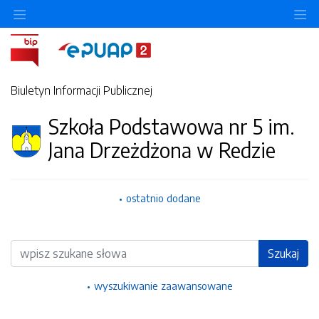
Ukryj/pokaż menu przedmiotowe
Uk
Biuletyn Informacji Publicznej
Szkoła Podstawowa nr 5 im.
Jana Drzeżdżona w Redzie
ostatnio dodane
Wyszukiwarka
Szukaj
wyszukiwanie zaawansowane